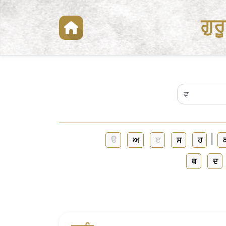
ਗੁਰ
|
ੳ
ਅ
ੲ
ਸ
ਹ
ਥ
ਦ