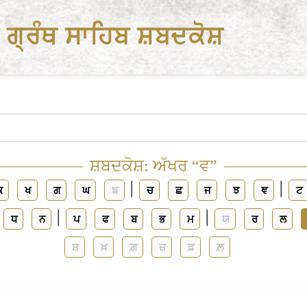
ੂ ਗ੍ਰੰਥ ਸਾਹਿਬ ਸ਼ਬਦਕੋਸ਼
ਸ਼ਬਦਕੋਸ਼: ਅੱਖਰ “ਵ”
|
|
ਕ
ਖ
ਗ
ਘ
ਙ
ਚ
ਛ
ਜ
ਝ
ਞ
ਟ
|
|
ਧ
ਨ
ਪ
ਫ
ਬ
ਭ
ਮ
ਯ
ਰ
ਲ
ਸ਼
ਖ਼
ਗ਼
ਜ਼
ਫ਼
ਲ਼