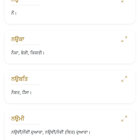
ਨੌਂ।
ਨਉਕਾ
ਨੌਕਾ, ਬੇੜੀ, ਕਿਸ਼ਤੀ।
ਨਉਬਤਿ
ਨੌਬਤ, ਧੌਂਸਾ।
ਨਉਮੀ
ਨਉਵੀਂ/ਨੌਂਵੀਂ ਦੁਆਰਾ, ਨਉਵੀਂ/ਨੌਵੀਂ (ਥਿਤ) ਦੁਆਰਾ।