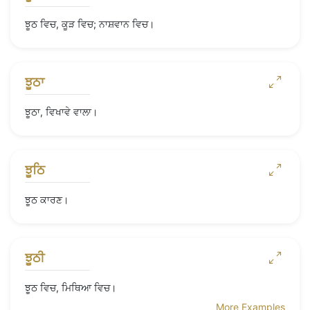
ਝੂਠ ਵਿਚ, ਕੂੜ ਵਿਚ; ਨਾਸ਼ਵਾਨ ਵਿਚ।
ਝੂਠਾ
ਝੂਠਾ, ਵਿਖਾਵੇ ਵਾਲਾ।
ਝੂਠਿ
ਝੂਠ ਕਾਰਣ।
ਝੂਠੀ
ਝੂਠ ਵਿਚ, ਮਿਥਿਆ ਵਿਚ।
More Examples