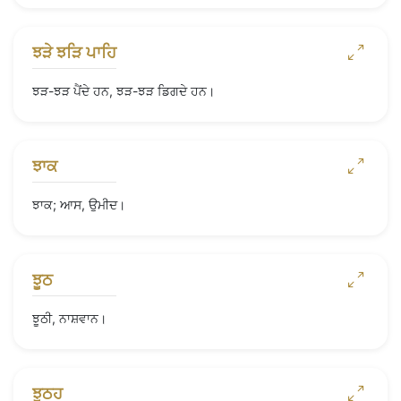
ਝੜੇ ਝੜਿ ਪਾਹਿ
ਝੜ-ਝੜ ਪੈਂਦੇ ਹਨ, ਝੜ-ਝੜ ਡਿਗਦੇ ਹਨ।
ਝਾਕ
ਝਾਕ; ਆਸ, ਉਮੀਦ।
ਝੂਠ
ਝੂਠੀ, ਨਾਸ਼ਵਾਨ।
ਝੂਠਹ