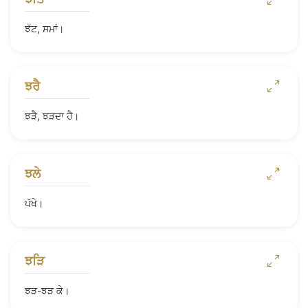
ਝੱਟ, ਸਮਾਂ।
ਝਰੈ
ਝੜੈ, ਝੜਦਾ ਹੈ।
ਝਲੇ
ਪੱਖੇ।
ਝੜਿ
ਝੜ-ਝੜ ਕੇ।