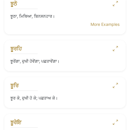
ਝੂਠੋ
ਝੂਠਾ, ਮਿਥਿਆ, ਬਿਨਸਨਹਾਰ।
More Examples
ਝੂਰਹਿ
ਝੂਰੇਂਗਾ, ਦੁਖੀ ਹੋਵੇਂਗਾ; ਪਛਤਾਵੇਂਗਾ।
ਝੂਰਿ
ਝੂਰ ਕੇ, ਦੁਖੀ ਹੋ ਕੇ; ਪਛਤਾਅ ਕੇ।
ਝੂਰੇਇ